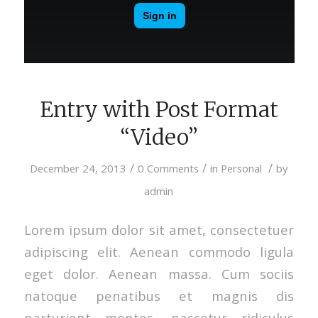
Entry with Post Format
“Video”
/
/
/
December 24, 2013
0 Comments
in
Personal
by
admin
Lorem ipsum dolor sit amet, consectetuer
adipiscing elit. Aenean commodo ligula
eget dolor. Aenean massa. Cum sociis
natoque penatibus et magnis dis
parturient montes, nascetur ridiculus