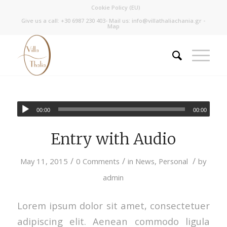
Cookie Policy (EU)
Give us a call:
+30 6987 230 403
- Mail us:
info@villathaliachania.gr
-
Map
00:00
00:00
Entry with Audio
/
/
/
May 11, 2015
0 Comments
in
News
,
Personal
by
admin
Lorem ipsum dolor sit amet, consectetuer
adipiscing elit. Aenean commodo ligula